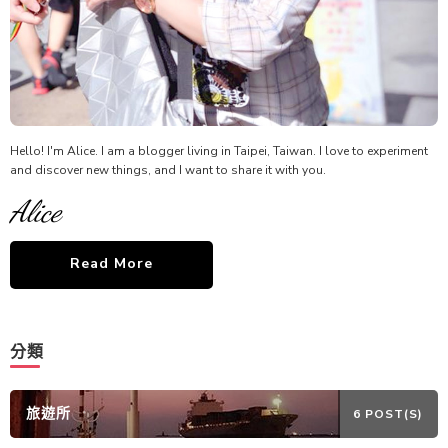
Hello! I'm Alice. I am a blogger living in Taipei, Taiwan. I love to experiment
and discover new things, and I want to share it with you.
Alice
Read More
分類
旅遊所
6 POST(S)