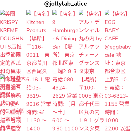
@jollylab_alice