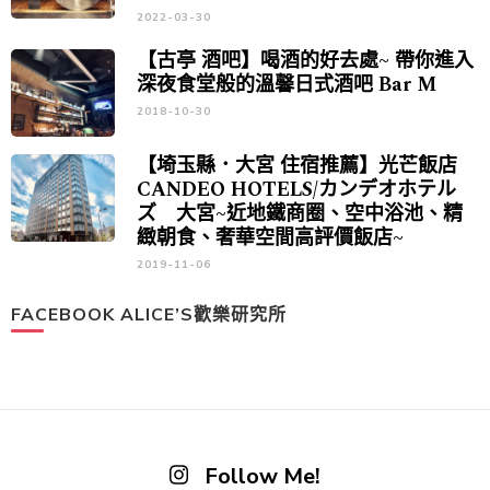
2022-03-30
【古亭 酒吧】喝酒的好去處~ 帶你進入
深夜食堂般的溫馨日式酒吧 Bar M
2018-10-30
【埼玉縣．大宮 住宿推薦】光芒飯店
CANDEO HOTELS/カンデオホテル
ズ 大宮~近地鐵商圈、空中浴池、精
緻朝食、奢華空間高評價飯店~
2019-11-06
FACEBOOK ALICE’S歡樂研究所
Follow Me!