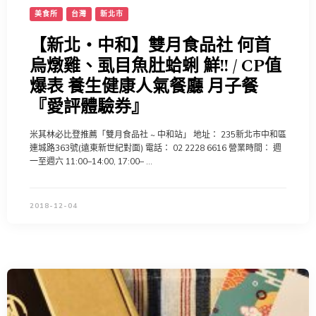
美食所
台灣
新北市
【新北‧中和】雙月食品社 何首
烏燉雞、虱目魚肚蛤蜊 鮮!! / CP值
爆表 養生健康人氣餐廳 月子餐
『愛評體驗券』
米其林必比登推薦「雙月食品社 ~ 中和站」 地址： 235新北市中和區
連城路363號(遠東新世紀對面) 電話： 02 2228 6616 營業時間∶ 週
一至週六 11:00–14:00, 17:00– …
2018-12-04