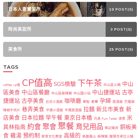
日本人妻實習所
10 POST(S)
時尚美妝所
3 POST(S)
美食所
25 POST(S)
TAGS
CP值高
下午茶
SGS檢驗
中山
coffee
cp值
中山區火鍋
區美食
中山區餐廳
中山捷運站
古亭
中山區麻辣鍋
中山國小站
捷運站
古亭美食
咖啡廳
孕婦
台式小酒館
單點
套餐
居酒屋
巴蜀麻
巷弄美食
拉麵
新北市美食
新
辣椒牛肉片
平價小酒館
平價居酒屋
店美食
日本拉麵
早午餐
東京日本橋
米
汎桌 Fun Table
渣男
聚餐
約會
聚會
育兒用品
其林指南
銅板美
蔡記隆府
食
雞湯
預約制
高級的
飲食文化教室
高雄鳳山
麻辣鍋
龍頭寺老灶火鍋